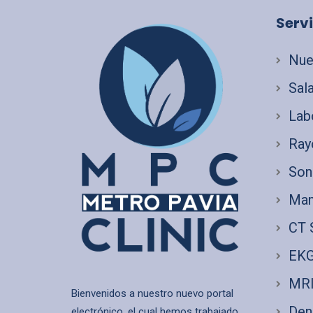
Servi
Nue
Sal
Lab
Ray
Son
Mam
CT 
EK
MR
Bienvenidos a nuestro nuevo portal
Den
electrónico, el cual hemos trabajado