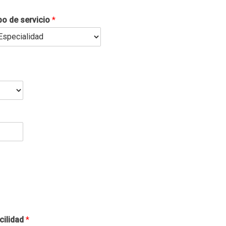
po de servicio
*
cilidad
*