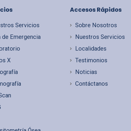
cios
Accesos Rápidos
stros Servicios
Sobre Nosotros
a de Emergencia
Nuestros Servicios
oratorio
Localidades
os X
Testimonios
ografía
Noticias
ografía
Contáctanos
Scan
G
I
sitometría Ósea